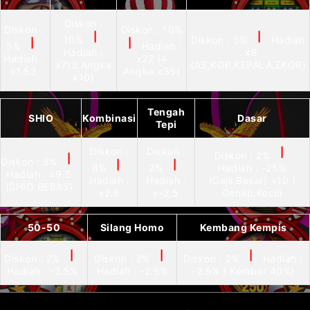
Diskon :
Diskon :
Diskon : 10%
|
|
10%
Diskon : 5%
Hadiah
|
|
5%
Hadiah :
Hadiah :
: x8
Hadiah :
x22 (4
x7(3 Angka
(AS,KOP,KEPALA,EKOR)
x1.53
Angka x35)
x10)
Tengah
SHIO
Kombinasi
Dasar
Tepi
Diskon :
Diskon :
|
Diskon : 2%
|
Diskon : 5%
|
|
8%
2%
Hadiah : -25%
Hadiah : x9.5
Hadiah :
Hadiah :
(Gajil,Besar) +10 (
(SHIO BEBAS)
x2.6
x-2.5
Genap,Kecil)
50-50
Silang Homo
Kembang Kempis
|
|
|
Diskon : 2%
Diskon : 2%
Diskon : 2%
Hadiah :
Hadiah : -2.5%
Hadiah : -2.5%
-2.5% ( Kembar 40%)