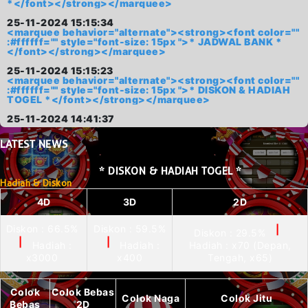
*</font></strong></marquee>
25-11-2024 15:15:34
<marquee behavior="alternate"><strong><font color=""
:#ffffff="" style="font-size: 15px ">* JADWAL BANK *
</font></strong></marquee>
25-11-2024 15:15:23
<marquee behavior="alternate"><strong><font color=""
:#ffffff="" style="font-size: 15px ">* DISKON & HADIAH
TOGEL *</font></strong></marquee>
25-11-2024 14:41:37
LATEST
NEWS
* DISKON & HADIAH TOGEL *
Hadiah & Diskon
4D
3D
2D
Diskon : 66.5%
Diskon : 59.5%
|
Diskon : 29.5%
|
|
Hadiah :
Hadiah :
Hadiah : x70 (Depan,
x3000
x400
Tengah, x65)
Colok
Colok Bebas
Colok Naga
Colok Jitu
Bebas
2D