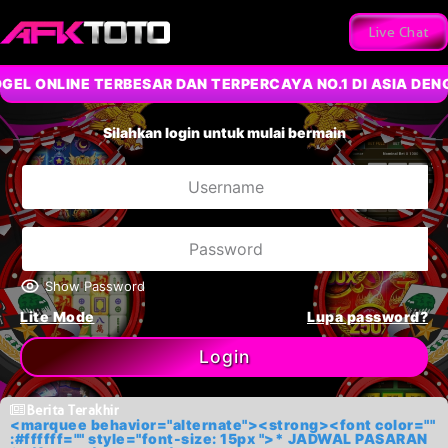
Live Chat
EL ONLINE TERBESAR DAN TERPERCAYA NO.1 DI ASIA DENG
Silahkan login untuk mulai bermain
Show Password
Lite Mode
Lupa password?
Login
Berita Terakhir
<marquee behavior="alternate"><strong><font color=""
:#ffffff="" style="font-size: 15px ">* JADWAL PASARAN